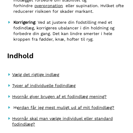
indlægget forbedre din stabilitet og
forhindre
overpronation
eller supination. Hvilket ofte
reducerer risikoen for skader markant.
Korrigering
: Ved at justere din fodstilling med et
fodindlæg, korrigeres ubalancer i din holdning og
forbedre din gang. Det kan lindre smerter i hele
kroppen fra fødder, knæ, hofter til ryg.
Indhold
Vælg det rigtige indlæg
Typer af individuelle fodindlæg
Hvornår giver brugen af et fodindlæg mening?
Hv
ordan får jeg mest muligt ud af mit fodindlæg?
Hvornår skal man vælge individuel eller standard
fodindlæg?