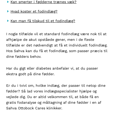
Kan smerter i fødderne trænes væk?
Hvad koster et fodindlæg?
Kan man få tilskud til et fodindlæg?
I nogle tilfælde vil et standard fodindlæg være nok til at
afhjælpe de akut opståede gener, men i de fleste
tilfælde er det nødvendigt at få et individuelt fodindlæg.
Hos Sahva kan du få et fodindlæg, som passer præcis til
dine fødders behov.
Har du
gigt
eller
diabetes
anbefaler vi, at du passer
ekstra godt på dine fødder.
Er du i tvivl om, hvilke indlæg, der passer til netop dine
fødder? Så lad vores indlægsspecialister hjælpe og
vejlede dig. Du er altid velkommen til, at både få en
gratis fodanalyse og måltagning af dine fødder i en af
Sahva Ottobock Cares klinikker.