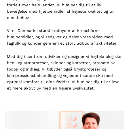
fordelt over hele landet. Vi hjælper dig til et liv i
bevægelse med hjælpemidler af højeste kvalitet og til
dine behov.
Vi er Danmarks største udbyder af kropsbårne
hjælpemidler, og vi rådgiver og deler vores viden med
fagfolk og kunder gennem et stort udbud af aktiviteter.
Med dig i centrum udvikler og designer vi højteknologiske
ben- og armproteser
,
skinner og korsetter
,
ortopædisk
fodtøj
og
indlæg
. Vi tilbyder også
brystproteser
og
kompressionsbehandling
og vejleder i sunde sko med
optimal komfort til dine fødder. Vi hjælper dig til at leve
et mere aktivt liv med en højere livskvalitet.