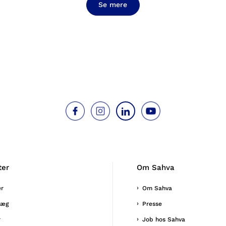
Se mere
ter
Om Sahva
er
Om Sahva
læg
Presse
r
Job hos Sahva