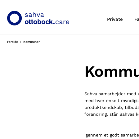
Private
F
Forside
Kommuner
Kommu
Sahva samarbejder med a
med hver enkelt myndigs
produktkendskab, tilbuds
forandring, står Sahvas k
Igennem et godt samarbej