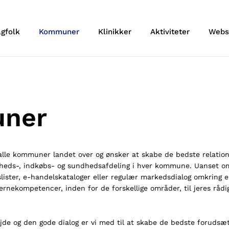
agfolk
Kommuner
Klinikker
Aktiviteter
Webs
ner
lle kommuner landet over og ønsker at skabe de bedste relatio
heds-, indkøbs- og sundhedsafdeling i hver kommune. Uanset o
lister, e-handelskataloger eller regulær markedsdialog omkring 
ernekompetencer, inden for de forskellige områder, til jeres rådi
de og den gode dialog er vi med til at skabe de bedste forudsæt